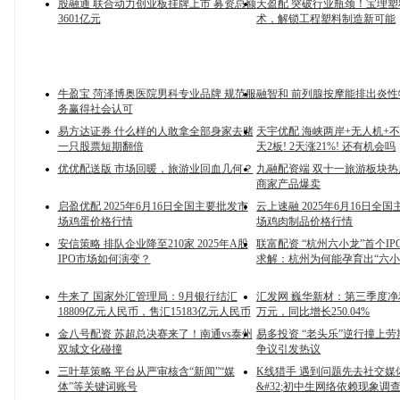
股融通 联合动力创业板挂牌上市 募资总额
天盈配 突破行业瓶颈！宝理
3601亿元
术，解锁工程塑料制造新可能
牛盈宝 菏泽博奥医院男科专业品牌 规范服
融智和 前列腺按摩能排出炎性
务赢得社会认可
易方达证券 什么样的人敢拿全部身家去赌
天宇优配 海峡两岸+无人机+不饱
一只股票短期翻倍
天2板! 2天涨21%! 还有机会吗
优优配送版 市场回暖，旅游业回血几何？
九融配资端 双十一旅游板块热
商家产品爆卖
启盈优配 2025年6月16日全国主要批发市
云上速融 2025年6月16日全
场鸡蛋价格行情
场鸡肉制品价格行情
安信策略 排队企业降至210家 2025年A股
联富配资 “杭州六小龙”首个IP
IPO市场如何演变？
求解：杭州为何能孕育出“六小
牛来了 国家外汇管理局：9月银行结汇
汇发网 巍华新材：第三季度净利润
18809亿元人民币，售汇15183亿元人民币
万元，同比增长250.04%
金八号配资 苏超总决赛来了！南通vs泰州
易多投资 “老头乐”逆行撞上劳
双城文化碰撞
争议引发热议
三叶草策略 平台从严审核含“新闻”“媒
K线猎手 遇到问题先去社交媒
体”等关键词账号
&#32;初中生网络依赖现象调