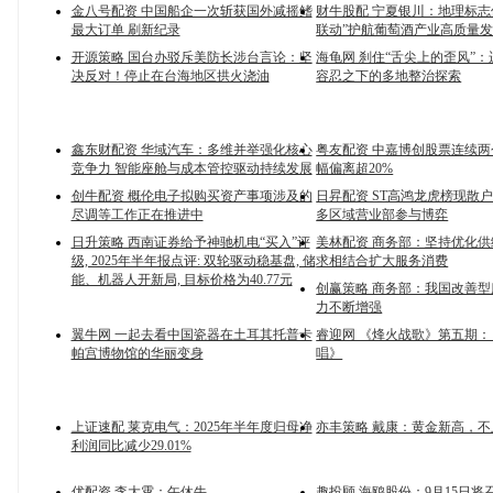
金八号配资 中国船企一次斩获国外减摇鳍
财牛股配 宁夏银川：地理标志
最大订单 刷新纪录
联动”护航葡萄酒产业高质量
开源策略 国台办驳斥美防长涉台言论：坚
海龟网 刹住“舌尖上的歪风”
决反对！停止在台海地区拱火浇油
容忍之下的多地整治探索
鑫东财配资 华域汽车：多维并举强化核心
粤友配资 中嘉博创股票连续
竞争力 智能座舱与成本管控驱动持续发展
幅偏离超20%
创牛配资 概伦电子拟购买资产事项涉及的
日昇配资 ST高鸿龙虎榜现散
尽调等工作正在推进中
多区域营业部参与博弈
日升策略 西南证券给予神驰机电“买入”评
美林配资 商务部：坚持优化
级, 2025年半年报点评: 双轮驱动稳基盘, 储
求相结合扩大服务消费
能、机器人开新局, 目标价格为40.77元
创赢策略 商务部：我国改善
力不断增强
翼牛网 一起去看中国瓷器在土耳其托普卡
睿迎网 《烽火战歌》第五期
帕宫博物馆的华丽变身
唱》
上证速配 莱克电气：2025年半年度归母净
亦丰策略 戴康：黄金新高，
利润同比减少29.01%
优配资 李大霄：午休牛
趣投顾 海鸥股份：9月15日将召