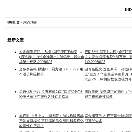
00
009配资
»
站点地图
最新文章
方舟配资 ETF主力榜 | 国开债ETF华安
宏图配资 ETF主力榜 | 金ETF富国
(159649)主力资金净流出1.70亿元，居全市
主力资金净流出529.68万元
场第一梯队-20260605
前2-20260605
金多多策略 原油LOF易方达（161129）发
融可赢配资 迭创新高，源杰科
布溢价风险提示
王”宝座！华宝基金科创芯片ETF(5
涨超2%，标的指数低位强力修
星速优配平台 拉布布成为新“口红指数”？
鹰眼策略 AI热潮下的隐患：“
经济学家正在观察各种衰退指标
资产模式正被颠覆
易启胜 中共中央、国务院：加快构建房地
盛金缘证券 左瑾言黄金持续震
产发展新模式 更好满足群众刚性和多样化
回落80先多
改善性住房需求