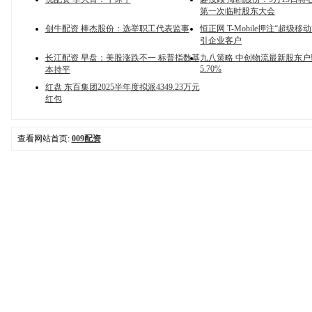
第一次临时股东大会
创牛配资 棒杰股份：选举职工代表监事
恒正网 T-Mobile押注“超级移
引企业客户
长江配资 早盘：美股涨跌不一 标普指数基
九八策略 中创物流最新股东
5.70%
本持平
红盘 东百集团2025半年度拟派4349.23万元
红包
查看网站首页:
009配资